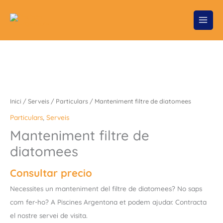
Vés
al
contingut
Inici
/
Serveis
/
Particulars
/ Manteniment filtre de diatomees
Particulars
,
Serveis
Manteniment filtre de
diatomees
Consultar precio
Necessites un manteniment del filtre de diatomees? No saps
com fer-ho? A Piscines Argentona et podem ajudar. Contracta
el nostre servei de visita.