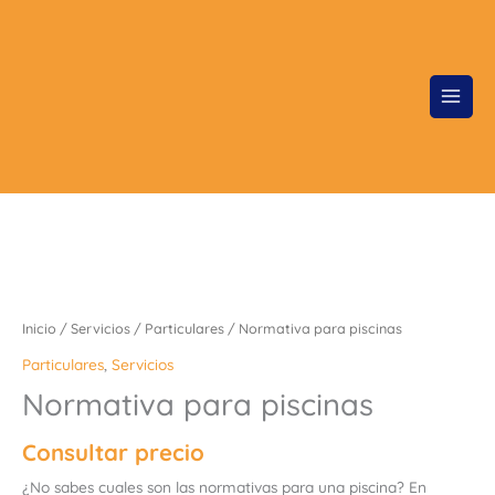
Ir
al
contenido
Inicio
/
Servicios
/
Particulares
/ Normativa para piscinas
Particulares
,
Servicios
Normativa para piscinas
Consultar precio
¿No sabes cuales son las normativas para una piscina? En