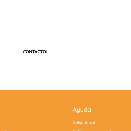
ecesitas una atención personalizada?
SPERES MÁS Y CONCERTA UNA VISITA YA!
CONTACTO
Ayuda
Aviso legal