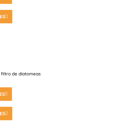
ES
filtro de diatomeas
ES
ES