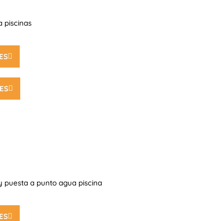
 piscinas
ES
ES
 puesta a punto agua piscina
ES