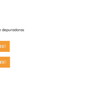
de depuradoras
ES
ES