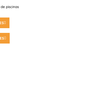
de piscinas
ES
ES