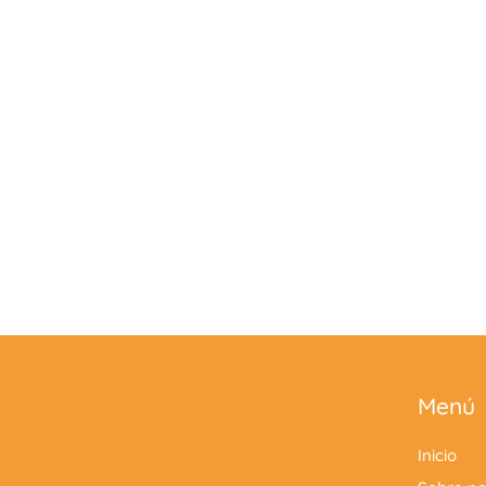
¿N
¡NO E
Menú
Facebook
Instagram
Inicio