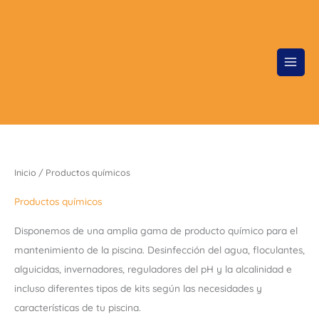
Ir
al
contenido
Ordenado
Inicio
/ Productos químicos
por
los
últimos
Productos químicos
Disponemos de una amplia gama de producto químico para el
mantenimiento de la piscina. Desinfección del agua, floculantes,
alguicidas, invernadores, reguladores del pH y la alcalinidad e
incluso diferentes tipos de kits según las necesidades y
características de tu piscina.