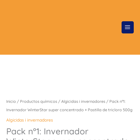
Ir
al
contenido
Inicio
/
Productos químicos
/
Algicidas i invernadores
/ Pack nº1:
Invernador WinterStar super concentrado + Pastilla de tricloro 500g
Algicidas i invernadores
Pack nº1: Invernador